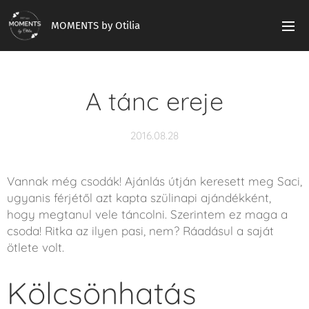
MOMENTS by Otilia
A tánc ereje
2016.08.28
Vannak még csodák! Ajánlás útján keresett meg Saci,
ugyanis férjétől azt kapta szülinapi ajándékként,
hogy megtanul vele táncolni. Szerintem ez maga a
csoda! Ritka az ilyen pasi, nem? Ráadásul a saját
ötlete volt.
Kölcsönhatás