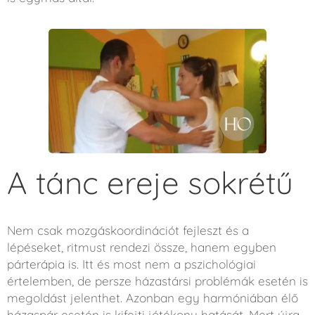
A tánc ereje sokrétű
Nem csak mozgáskoordinációt fejleszt és a
lépéseket, ritmust rendezi össze, hanem egyben
párterápia is. Itt és most nem a pszichológiai
értelemben, de persze házastársi problémák esetén is
megoldást jelenthet. Azonban egy harmóniában élő
házaspár esetén is kifejti jótékony hatását. Mert újra