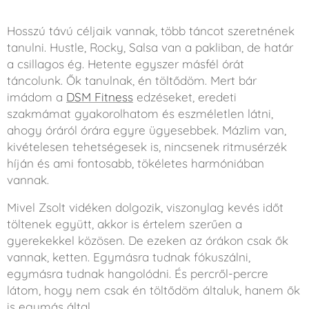
Hosszú távú céljaik vannak, több táncot szeretnének
tanulni. Hustle, Rocky, Salsa van a pakliban, de határ
a csillagos ég. Hetente egyszer másfél órát
táncolunk. Ők tanulnak, én töltődöm. Mert bár
imádom a
DSM Fitness
edzéseket, eredeti
szakmámat gyakorolhatom és eszméletlen látni,
ahogy óráról órára egyre ügyesebbek. Mázlim van,
kivételesen tehetségesek is, nincsenek ritmusérzék
híján és ami fontosabb, tökéletes harmóniában
vannak.
Mivel Zsolt vidéken dolgozik, viszonylag kevés időt
töltenek együtt, akkor is értelem szerűen a
gyerekekkel közösen. De ezeken az órákon csak ők
vannak, ketten. Egymásra tudnak fókuszálni,
egymásra tudnak hangolódni. És percről-percre
látom, hogy nem csak én töltődöm általuk, hanem ők
is egymás által.