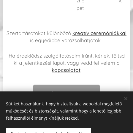
zné
k.
pet.
Szertartásotokat különböző
kreatív ceremóniákkal
is egyedibbé varázsolhatjátok.
Ha érdeklődsz szolgáltatásaim iránt, kérlek, töltsd
ki a jelentkezési lapot, vagy vedd fel velem a
kapcsolatot
!
ÍRJ NEKEM!
Sütiket használunk, hogy biztosítsuk a weboldal megfelelő
működését és biztonságát, valamint hogy a lehető legjobb
felhasználói élményt kínáljuk Neked.