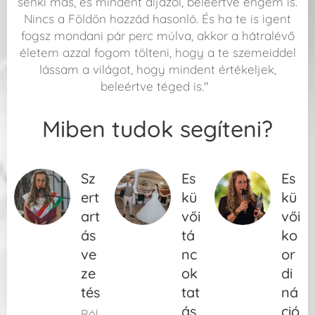
senki más, és mindent díjazol, beleértve engem is.
Nincs a Földön hozzád hasonló. És ha te is igent
fogsz mondani pár perc múlva, akkor a hátralévő
életem azzal fogom tölteni, hogy a te szemeiddel
lássam a világot, hogy mindent értékeljek,
beleértve téged is."
Miben tudok segíteni?
Sz
Es
Es
ert
kü
kü
art
vői
vői
ás
tá
ko
ve
nc
or
ze
ok
di
tés
tat
ná
ás
ció
Ról