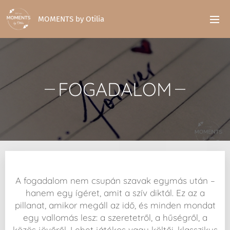
MOMENTS by Otilia
FOGADALOM
A fogadalom nem csupán szavak egymás után –
hanem egy ígéret, amit a szív diktál. Ez az a
pillanat, amikor megáll az idő, és minden mondat
egy vallomás lesz: a szeretetről, a hűségről, a
közös jövőről. Lehet játékos vagy költői, klasszikus