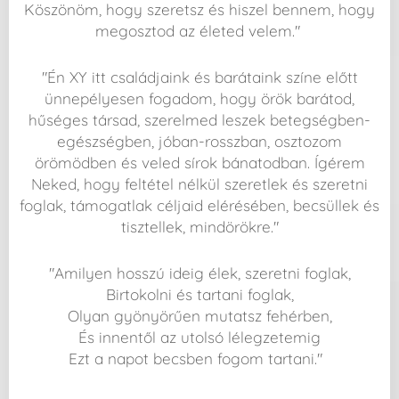
Köszönöm, hogy szeretsz és hiszel bennem, hogy
megosztod az életed velem."
"Én XY itt családjaink és barátaink színe előtt
ünnepélyesen fogadom, hogy örök barátod,
hűséges társad, szerelmed leszek betegségben-
egészségben, jóban-rosszban, osztozom
örömödben és veled sírok bánatodban. Ígérem
Neked, hogy feltétel nélkül szeretlek és szeretni
foglak, támogatlak céljaid elérésében, becsüllek és
tisztellek, mindörökre."
"Amilyen hosszú ideig élek, szeretni foglak,
Birtokolni és tartani foglak,
Olyan gyönyörűen mutatsz fehérben,
És innentől az utolsó lélegzetemig
Ezt a napot becsben fogom tartani."