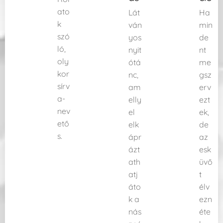
ato
Lát
Ha
k
ván
min
szó
yos
de
ló,
nyit
nt
oly
ótá
me
kor
nc,
gsz
sírv
am
erv
a-
elly
ezt
nev
el
ek,
ető
elk
de
s.
ápr
az
ázt
esk
ath
üvő
atj
t
áto
élv
k a
ezn
nás
éte