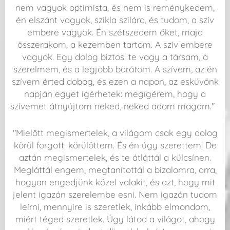
nem vagyok optimista, és nem is reménykedem,
én elszánt vagyok, szikla szilárd, és tudom, a szív
embere vagyok. Én szétszedem őket, majd
összerakom, a kezemben tartom. A szív embere
vagyok. Egy dolog biztos: te vagy a társam, a
szerelmem, és a legjobb barátom. A szívem, az én
szívem érted dobog, és ezen a napon, az esküvőnk
napján egyet ígérhetek: megígérem, hogy a
szívemet átnyújtom neked, neked adom magam."
"Mielőtt megismertelek, a világom csak egy dolog
körül forgott: körülöttem. És én úgy szerettem! De
aztán megismertelek, és te átláttál a külcsínen.
Megláttál engem, megtanítottál a bizalomra, arra,
hogyan engedjünk közel valakit, és azt, hogy mit
jelent igazán szerelembe esni. Nem igazán tudom
leírni, mennyire is szeretlek, inkább elmondom,
miért téged szeretlek. Úgy látod a világot, ahogy