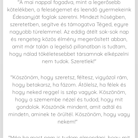
"A mai nappal fogadva, mint a legerősebb
kötelékben, a feleségemet és leendő gyermekeink
Édesanyját foglak szeretni. Mindezt hűségben,
szeretetben, segítve és támogatva Téged, egyre
nagyobb türelemmel. Az eddig átélt sok-sok nap
és rengeteg közös élmény megerősített abban,
amit már talán a legelső pillanatban is tudtam,
hogy nálad tökéletesebbet társamnak elképzelni
nem tudok. Szeretlek!"
"Köszönöm, hogy szeretsz, féltesz, vigyázol rám,
hogy betakarsz, ha fázom. Átölelsz, ha félek és
hogy neked reggel is szép vagyok. Köszönöm,
hogy a szemembe nézel és tudod, hogy mit
gondolok. Köszönök mindent, amit adtál és
mindetn, aminek te örültél. Köszönöm, hogy vagy
nekem!"
"Még ha most nem is tudom elmondani, hogy mit