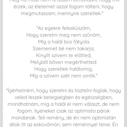
érzek, az életemet azzal fogom tölteni, hogy
megmutassam, mennyire szeretlek."
"Az egekre felesküszöm,
Hogy szeretni meg nem szűnöm,
Míg a halál bús fátyola
Szememet bé nem takarja;
Kinyílt szívem te előtted,
Melyből bőven megérthetted:
Hogy szeretlek halálomig,
Míg a szívem szét nem omlik."
"Ígérhetném, hogy szeretni és tisztelni foglak, hogy
veled leszek betegségben és egészségben,
mondhatnám, míg a halál el nem választ, de nem
fogom. Ilyeneket csak az optimista párok
mondanak. Teli remény, de én nem optimistán
állok itt az esküvőmön, sem reménnyel telve. Én