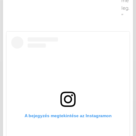
me
leg.
"
A bejegyzés megtekintése az Instagramon