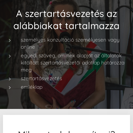
A szertartásvezetés az
alábbiakat tartalmazza
személyes konzultáció személyesen vagy
online
egyedi szöveg, aminek alapját az általatok
kitöltött szertartásvezetői adatlap határozza
meg
szertartásvezetés
emléklap