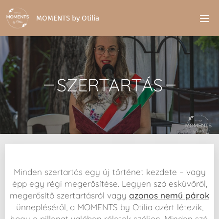
MOMENTS by Otilia
SZERTARTÁS
Minden szertartás egy új történet kezdete – vagy
épp egy régi megerősítése. Legyen szó esküvőről,
megerősítő szertartásról vagy
azonos nemű párok
ünnepléséről, a MOMENTS by Otilia azért létezik,
hogy a pillanat valóban rólatok szóljon. Minden szó,