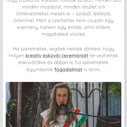
minden mozdulat, minden részlet a ti
történeteteket meséli el – szívből, lélekből,
örömmel. Mert a szertartás nem csupán egy
esemény, hanem egy emlék, amit örökre
magatokkal visztek.
Ha szeretnétek, segítek nektek dönteni, hogy
milyen
kreatív esküvői ceremóniát
tervezhettek
esküvőtökre és abban is, ha szeretnétek
egymásnak
fogadalmat
is tenni.