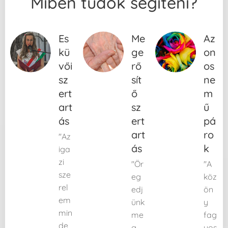
Miben tudok segíteni?
Es
Me
Az
kü
ge
on
vői
rő
os
sz
sít
ne
ert
ő
m
art
sz
ű
ás
ert
pá
art
ro
"Az
ás
k
iga
zi
"Ör
"A
sze
eg
köz
rel
edj
ön
em
ünk
y
min
me
fag
de
g
yos