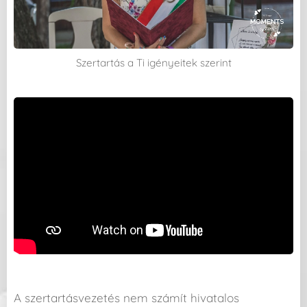
Szertartás a Ti igényeitek szerint
A szertartásvezetés nem számít hivatalos