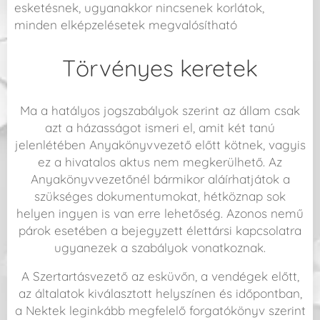
esketésnek, ugyanakkor nincsenek korlátok,
minden elképzelésetek megvalósítható
Törvényes keretek
Ma a hatályos jogszabályok szerint az állam csak
azt a házasságot ismeri el, amit két tanú
jelenlétében Anyakönyvvezető előtt kötnek, vagyis
ez a hivatalos aktus nem megkerülhető. Az
Anyakönyvvezetőnél bármikor aláírhatjátok a
szükséges dokumentumokat, hétköznap sok
helyen ingyen is van erre lehetőség. Azonos nemű
párok esetében a bejegyzett élettársi kapcsolatra
ugyanezek a szabályok vonatkoznak.
A Szertartásvezető az esküvőn, a vendégek előtt,
az általatok kiválasztott helyszínen és időpontban,
a Nektek leginkább megfelelő forgatókönyv szerint