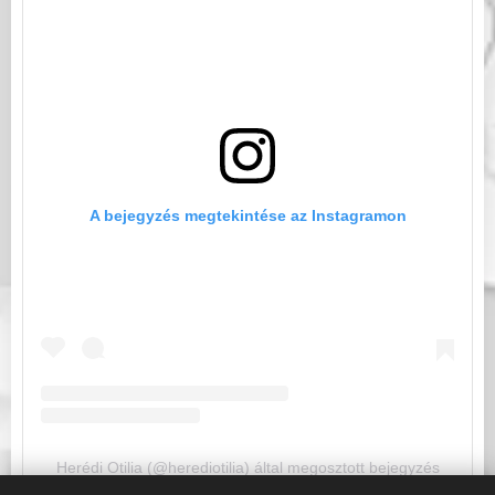
A bejegyzés megtekintése az Instagramon
Herédi Otilia (@herediotilia) által megosztott bejegyzés