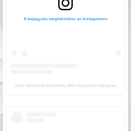
A bejegyzés megtekintése az Instagramon
Otilia Herédi (@herediotilia) által megosztott bejegyzés