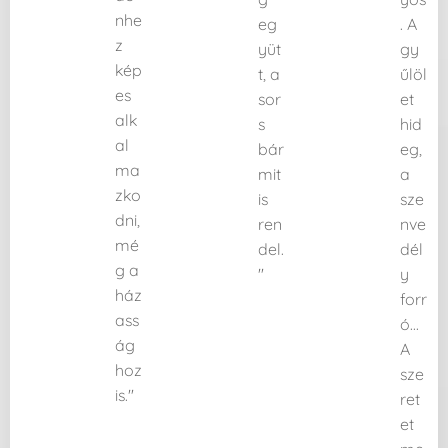
nhe
eg
. A
z
yüt
gy
kép
t, a
űlöl
es
sor
et
alk
s
hid
al
bár
eg,
ma
mit
a
zko
is
sze
dni,
ren
nve
mé
del.
dél
g a
"
y
ház
forr
ass
ó...
ág
A
hoz
sze
is."
ret
et