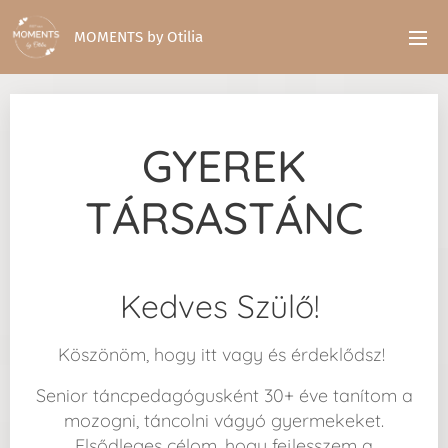
MOMENTS by Otilia
GYEREK
TÁRSASTÁNC
Kedves Szülő!
Köszönöm, hogy itt vagy és érdeklődsz!
Senior táncpedagógusként 30+ éve tanítom a
mozogni, táncolni vágyó gyermekeket.
Elsődleges célom, hogy fejlesszem a