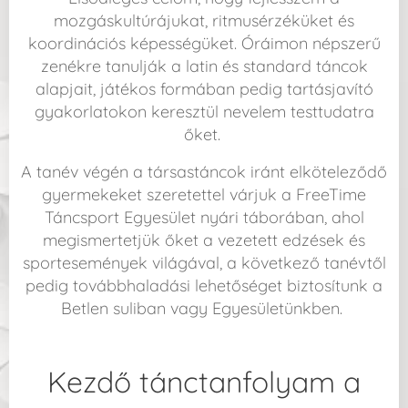
mozgáskultúrájukat, ritmusérzéküket és
koordinációs képességüket. Óráimon népszerű
zenékre tanulják a latin és standard táncok
alapjait, játékos formában pedig tartásjavító
gyakorlatokon keresztül nevelem testtudatra
őket.
A tanév végén a társastáncok iránt elköteleződő
gyermekeket szeretettel várjuk a FreeTime
Táncsport Egyesület nyári táborában, ahol
megismertetjük őket a vezetett edzések és
sportesemények világával, a következő tanévtől
pedig továbbhaladási lehetőséget biztosítunk a
Betlen suliban vagy Egyesületünkben.
Kezdő tánctanfolyam a