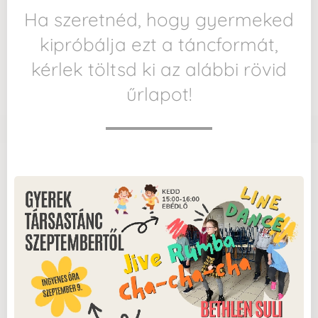
Ha szeretnéd, hogy gyermeked
kipróbálja ezt a táncformát,
kérlek töltsd ki az alábbi rövid
űrlapot!