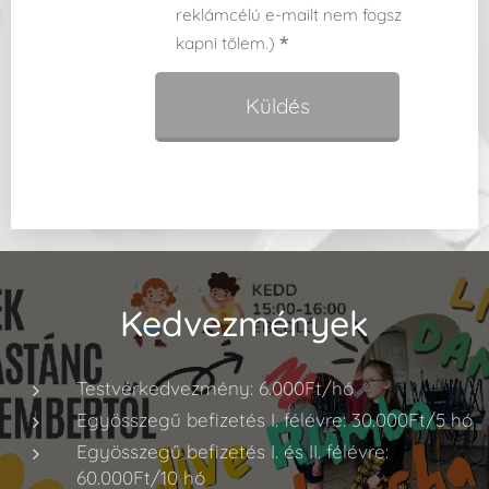
reklámcélú e-mailt nem fogsz
kapni tőlem.)
Küldés
Kedvezmények
Testvérkedvezmény: 6.000Ft/hó
Egyösszegű befizetés I. félévre: 30.000Ft/5 hó
Egyösszegű befizetés I. és II. félévre:
60.000Ft/10 hó