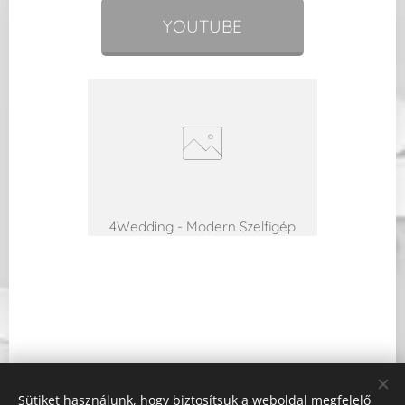
YOUTUBE
4Wedding - Modern Szelfigép
Sütiket használunk, hogy biztosítsuk a weboldal megfelelő