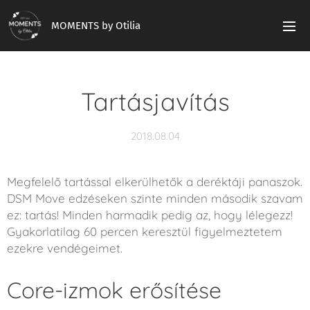
MOMENTS by Otilia
Tartásjavítás
2018.08.04
Megfelelő tartással elkerülhetők a deréktáji panaszok.
DSM Move edzéseken szinte minden második szavam
ez: tartás! Minden harmadik pedig az, hogy lélegezz!
Gyakorlatilag 60 percen keresztül figyelmeztetem
ezekre vendégeimet.
Core-izmok erősítése