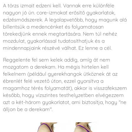
A törzs izmait edzeni kell. Vannak erre különféle
nagyon jó ún. core-izmokat erősítő gyakorlatok,
edzésmódszerek. A legalapvetőbb, hogy magunk alá
billentsük a medencénket és folyamatosan
törekedjünk ennek megtartására. Nem túl nehéz
mozdulat, gyakorlással tudatosíthatjuk és a
mindennapjaink részévé válhat. Ez lenne a cél.
Reggelente fel sem kelek addig, amíg át nem
mozgatom a derekam. Ha mégis hirtelen kell
felkelnem (például gyerekhangok ütköznek át az
ébrenlét felé vezető úton, ezzel gyorsítva a
magamhoz térés folyamatát), akkor is visszafekszem
később, hogy vízszintes testhelyzetben elvégezzem
azt a két-három gyakorlatot, ami biztosítja, hogy "ne
álljon be a derekam".