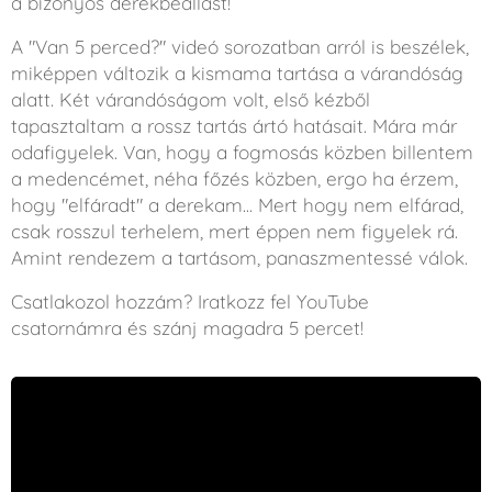
a bizonyos derékbeállást!
A "Van 5 perced?" videó sorozatban arról is beszélek,
miképpen változik a kismama tartása a várandóság
alatt. Két várandóságom volt, első kézből
tapasztaltam a rossz tartás ártó hatásait. Mára már
odafigyelek. Van, hogy a fogmosás közben billentem
a medencémet, néha főzés közben, ergo ha érzem,
hogy "elfáradt" a derekam... Mert hogy nem elfárad,
csak rosszul terhelem, mert éppen nem figyelek rá.
Amint rendezem a tartásom, panaszmentessé válok.
Csatlakozol hozzám? Iratkozz fel YouTube
csatornámra és szánj magadra 5 percet!