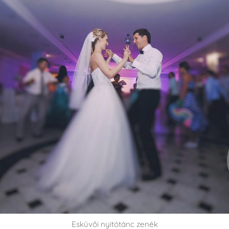
Esküvői nyitótánc zenék