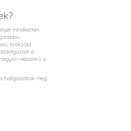
ek?
elyet mindketten
galábbis
assú, örökzöld
 átdolgozást a
; nagyon népszerű a
 és hallgassátok meg