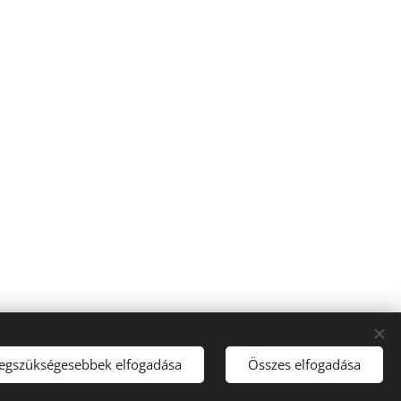
legszükségesebbek elfogadása
Összes elfogadása