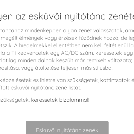
yen az esküvői nyitótánc zenét
 táncához mindenképpen olyan zenét válasszatok, am
t megélt élmények vagy érzések fűződnek hozzá, de le
szik. A hiedelmekkel ellentétben nem kell feltétlenül l
. Ha a Ti kedvencetek egy AC/DC szám, keressetek egy
latilag minden dalnak készült már remixelt változata
sítása, vagy átültetése teljesen más stílusba.
képzelésetek és ihletre van szükségetek, kattintsatok
tott esküvői nyitótánc zene listát.
szükségetek,
keressetek bizalommal
!
Esküvői nyitótánc zenék