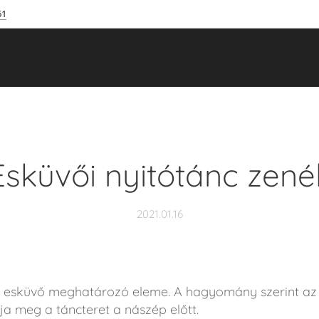
61
Esküvői nyitótánc zené
2021.01.16
esküvő meghatározó eleme. A hagyomány szerint az if
ja meg a táncteret a nászép előtt.