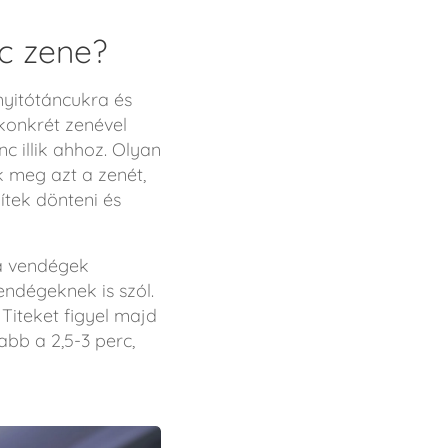
nc zene?
yitótáncukra és
konkrét zenével
 illik ahhoz. Olyan
k meg azt a zenét,
gítek dönteni és
 a vendégek
endégeknek is szól.
 Titeket figyel majd
abb a 2,5-3 perc,