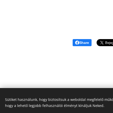
Share
Sütiket használunk, hogy biztosítsuk a weboldal megfelelő műkö
hogy a lehető legjobb felhasználói élményt kínáljuk Neked.