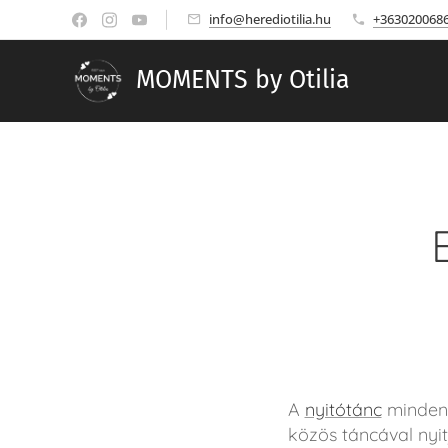
info@herediotilia.hu
+363020068
MOMENTS by Otilia
A
nyitótánc
minden 
közös táncával nyit