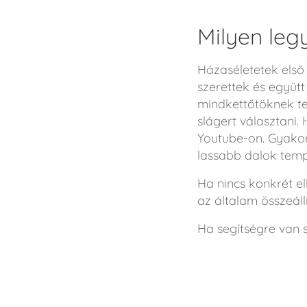
Milyen leg
Házaséletetek első
szerettek és együt
mindkettőtöknek tet
slágert választani
Youtube-on. Gyakor
lassabb dalok tempó
Ha nincs konkrét el
az általam összeállí
Ha segítségre van 