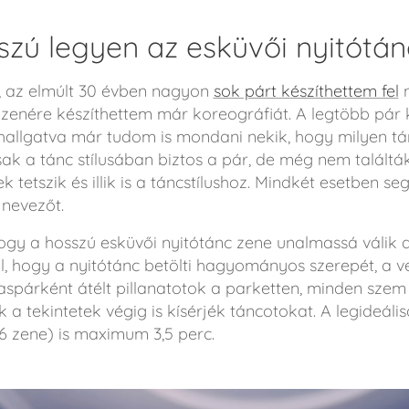
szú legyen az esküvői nyitótá
, az elmúlt 30 évben nagyon
sok párt készíthettem fel
n
 zenére készíthettem már koreográfiát. A legtöbb pár 
hallgatva már tudom is mondani nekik, hogy milyen tánc
csak a tánc stílusában biztos a pár, de még nem találtá
tetszik és illik is a táncstílushoz. Mindkét esetben se
 nevezőt.
ogy a hosszú esküvői nyitótánc zene unalmassá válik
l, hogy a nyitótánc betölti hagyományos szerepét, a v
zaspárként átélt pillanatotok a parketten, minden szem
 a tekintetek végig is kísérjék táncotokat. A legideális
-6 zene) is maximum 3,5 perc.