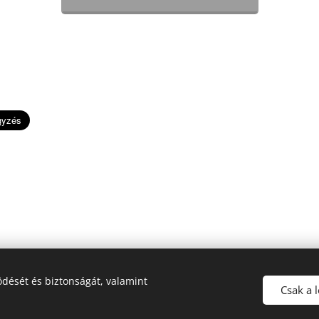
ESTD 1991 MOMENTS by Otilia
dését és biztonságát, valamint
dipl. táncpedagógus, okl. szertartásvezető, esküvői koordinátor
Csak a 
+36 (30) 200 6861 / info@herediotilia.hu
Sütik