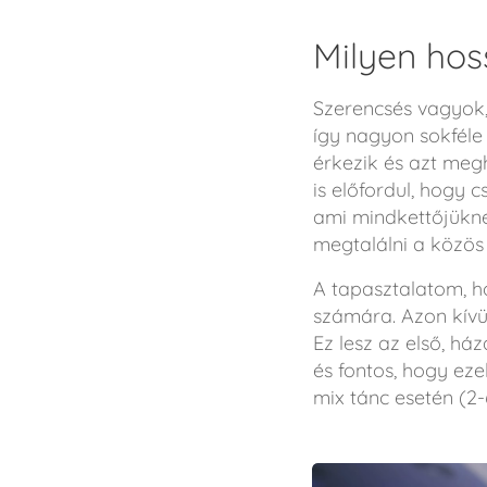
Milyen hos
Szerencsés vagyok
így nagyon sokféle
érkezik és azt meg
is előfordul, hogy 
ami mindkettőjüknek 
megtalálni a közös
A tapasztalatom, h
számára. Azon kívü
Ez lesz az első, há
és fontos, hogy ezek
mix tánc esetén (2