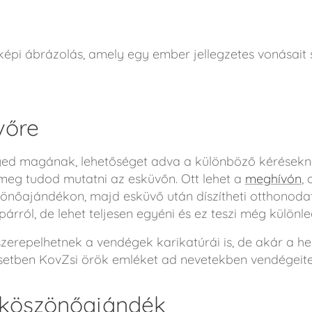
képi ábrázolás, amely egy ember jellegzetes vonásait
vőre
ed magának, lehetőséget adva a különböző kéréseknek
meg tudod mutatni az esküvőn. Ott lehet a
meghívón
,
őajándékon, majd esküvő után díszítheti otthonodat.
párról, de lehet teljesen egyéni és ez teszi még különl
erepelhetnek a vendégek karikatúrái is, de akár a hel
etben KovZsi örök emléket ad nevetekben vendégeit
 köszönőajándék