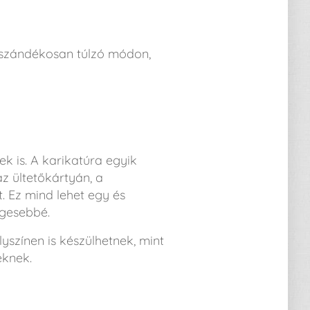
 szándékosan túlzó módon,
 is. A karikatúra egyik
 az ültetőkártyán, a
 Ez mind lehet egy és
egesebbé.
yszínen is készülhetnek, mint
eknek.