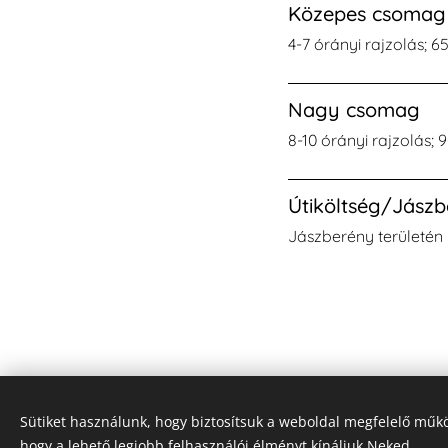
Közepes csomag
4-7 órányi rajzolás; 6
Nagy csomag
8-10 órányi rajzolás; 
Útiköltség/Jászb
Jászberény területén 
Sütiket használunk, hogy biztosítsuk a weboldal megfelelő műkö
hogy a lehető legjobb felhasználói élményt kínáljuk Neked.