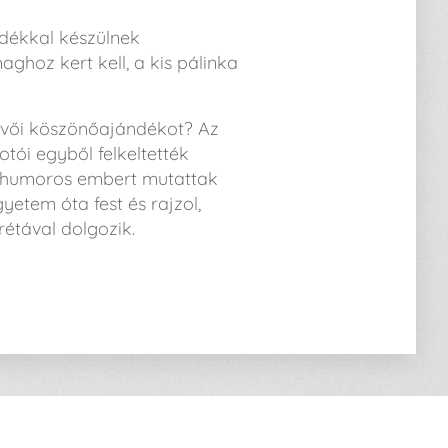
dékkal készülnek
hoz kert kell, a kis pálinka
üvői köszönőajándékot? Az
 fotói egyből felkeltették
, humoros embert mutattak
etem óta fest és rajzol,
rétával dolgozik.