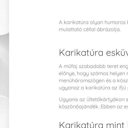
A karikatúra olyan humoros 
mulattató céllal ábrázolja.
Karikatúra eskü
A műfaj szabadabb teret eng
előnye, hogy számos helyen 
menüháromszögen és a köszön
ugyanaz a karikatúra az ifjú 
Ugyanis az ültetőkártyákon sz
köszönőajándék. Ebben az es
Karikatúra mint