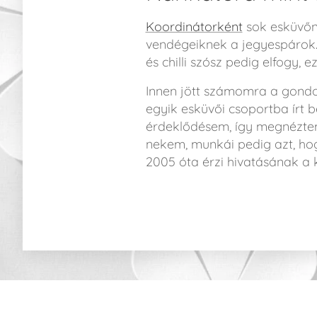
Koordinátorként
sok esküvőn
vendégeiknek a jegyespárok. 
és chilli szósz pedig elfogy, 
Innen jött számomra a gondo
egyik esküvői csoportba írt
érdeklődésem, így megnéztem
nekem, munkái pedig azt, hog
2005 óta érzi hivatásának a k