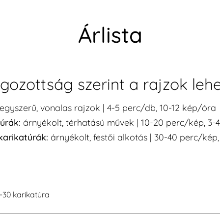
Árlista
gozottság szerint a rajzok leh
egyszerű, vonalas rajzok | 4-5 perc/db, 10-12 kép/óra
úrák:
árnyékolt, térhatású művek | 10-20 perc/kép, 3-
karikatúrák:
árnyékolt, festői alkotás | 30-40 perc/kép
5-30 karikatúra