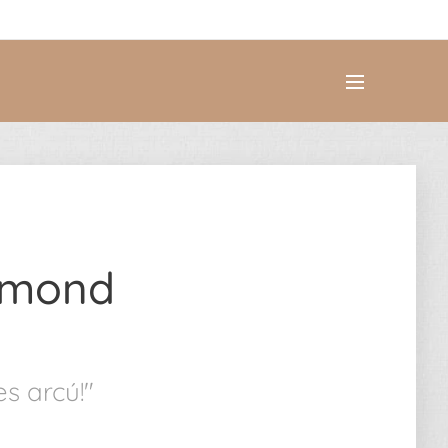
igmond
s arcú!"