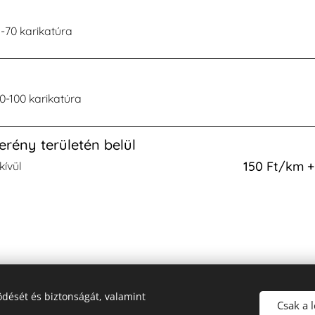
5-70 karikatúra
90-100 karikatúra
erény területén belül
150 Ft/km +
kívül
ESTD 1991 MOMENTS by Otilia
dését és biztonságát, valamint
dipl. táncpedagógus, okl. szertartásvezető, esküvői koordinátor
Csak a 
+36 (30) 200 6861 / info@herediotilia.hu