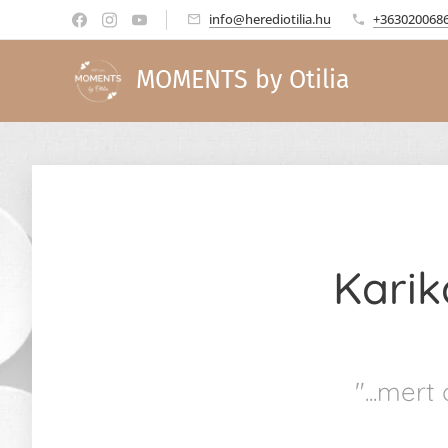
info@herediotilia.hu
+363020068
MOMENTS by Otilia
Karik
"...mer