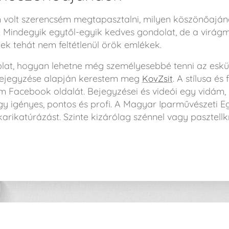
 volt szerencsém megtapasztalni, milyen köszönőaján
Mindegyik egytől-egyik kedves gondolat, de a virágmag
ezek tehát nem feltétlenül örök emlékek.
lat, hogyan lehetne még személyesebbé tenni az esk
 bejegyzése alapján kerestem meg
. A stílusa és
KovZsit
 Facebook oldalát. Bejegyzései és videói egy vidám
y igényes, pontos és profi. A Magyar Iparművészeti Egy
arikatúrázást. Szinte kizárólag szénnel vagy pasztellk