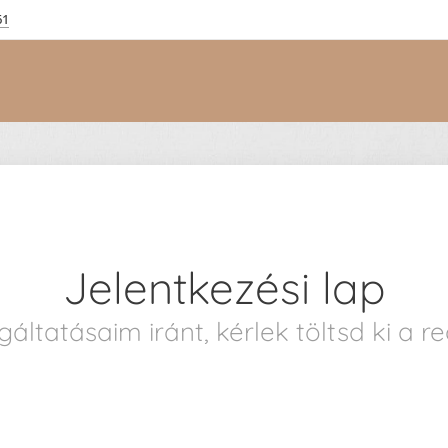
61
Jelentkezési lap
áltatásaim iránt, kérlek töltsd ki a re