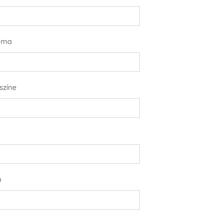
uma
színe
m