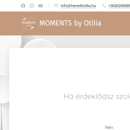
info@herediotilia.hu
+363020068
MOMENTS by Otilia
Ha érdeklődsz szolg
Név