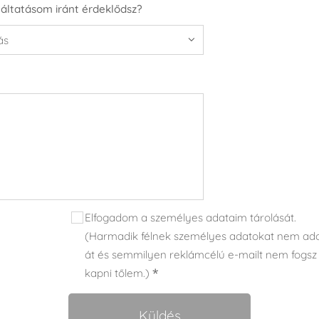
gáltatásom iránt érdeklődsz?
Elfogadom a személyes adataim tárolását.
(Harmadik félnek személyes adatokat nem ad
át és semmilyen reklámcélú e-mailt nem fogsz
kapni tőlem.)
Küldés