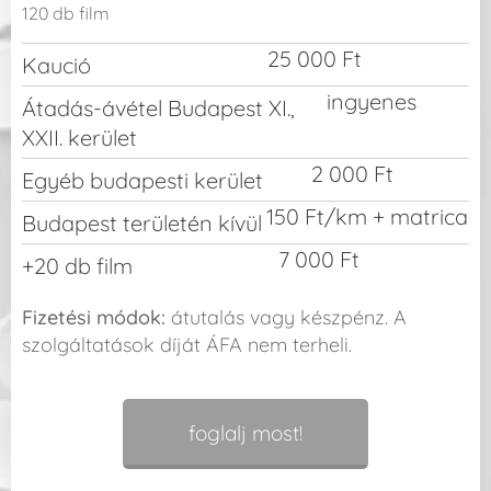
120 db film
25 000 Ft
Kaució
ingyenes
Átadás-ávétel Budapest XI.,
XXII. kerület
2 000 Ft
Egyéb budapesti kerület
150 Ft/km + matrica
Budapest területén kívül
7 000 Ft
+20 db film
Fizetési módok:
átutalás vagy készpénz. A
szolgáltatások díját ÁFA nem terheli.
foglalj most!