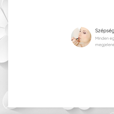
Szépsé
Minden eg
megjelené