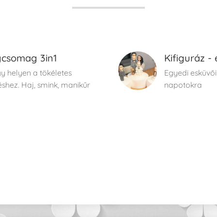
gcsomag 3in1
Kifiguráz - 
y helyen a tökéletes
Egyedi esküvői
shez. Haj, smink, manikűr
napotokra