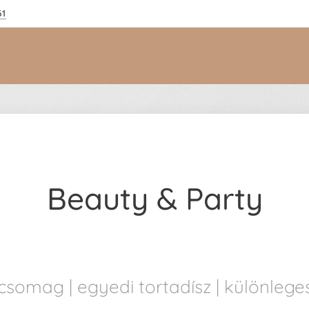
61
Beauty & Party
gcsomag | egyedi tortadísz | különle