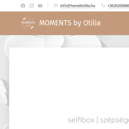
info@herediotilia.hu
+363020068
MOMENTS by Otilia
selfibox | szépsé